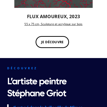
FLUX AMOUREUX, 2023
55 x 75 cm, Sculpture et acrylique sur bois
JE DÉCOUVRE
DÉCOUVREZ
L’artiste peintre
Stéphane Griot